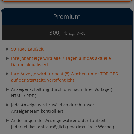
Premium
300,- €
zzgl. MwSt
90 Tage Laufzeit
Ihre Jobanzeige wird alle 7 Tagen auf das aktuelle
Datum aktualisiert
Ihre Anzeige wird für acht (8) Wochen unter TOPJOBS
auf der Startseite veröffentlicht
Anzeigenschaltung durch uns nach ihrer Vorlage (
HTML / PDF )
Jede Anzeige wird zusätzlich durch unser
Anzeigenteam kontrolliert
Änderungen der Anzeige während der Laufzeit
jederzeit kostenlos möglich ( maximal 1x je Woche )