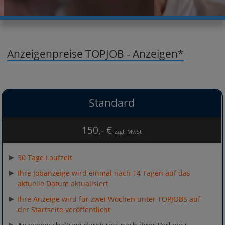
Anzeigenpreise TOPJOB - Anzeigen*
Standard
150,- €
zzgl. MwSt
30 Tage Laufzeit
Ihre Jobanzeige wird einmal nach 14 Tagen auf das
aktuelle Datum aktualisiert
Ihre Anzeige wird für zwei Wochen unter TOPJOBS auf
der Startseite veröffentlicht