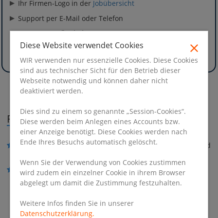
Ihr Firmen-Logo in der
Jobübersicht
Support per E-Mail oder Telefon
Sie möchten
flexibel
sein und ihre Anzeige jederzeit
bearbeiten können ? Dann stellen Sie ihre Anzeige
Diese Website verwendet Cookies
mittels unseres Anzeigenformulars online
WIR verwenden nur essenzielle Cookies. Diese Cookies
sind aus technischer Sicht für den Betrieb dieser
Webseite notwendig und können daher nicht
deaktiviert werden.
Dies sind zu einem so genannte „Session-Cookies“.
Flexible Anzeigenschaltung
Diese werden beim Anlegen eines Accounts bzw.
einer Anzeige benötigt. Diese Cookies werden nach
Ende Ihres Besuchs automatisch gelöscht.
Ihre Jobanzeige
bei uns
inkl. aller relevanten Inserats- und
Kontaktinformationen (
Beispiel
)
Wenn Sie der Verwendung von Cookies zustimmen
Ihre Jobanzeige
bei Ihnen
- Jobangebot auf ihrer
wird zudem ein einzelner Cookie in ihrem Browser
Internetpräsenz. Direkte Verlinkung aus der
Jobübersicht
abgelegt um damit die Zustimmung festzuhalten.
auf das Jobangebot auf Ihrer Firmenwebseite.
Weitere Infos finden Sie in unserer
Datenschutzerklärung.