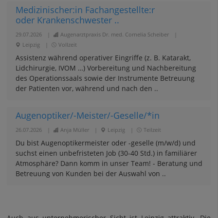
Medizinischer:in Fachangestellte:r
oder Krankenschwester ..
29.07.2026
|
Augenarztpraxis Dr. med. Cornelia Scheiber
|
Leipzig
|
Vollzeit
Assistenz während operativer Eingriffe (z. B. Katarakt,
Lidchirurgie, IVOM …) Vorbereitung und Nachbereitung
des Operationssaals sowie der Instrumente Betreuung
der Patienten vor, während und nach den ..
Augenoptiker/-Meister/-Geselle/*in
26.07.2026
|
Anja Müller
|
Leipzig
|
Teilzeit
Du bist Augenoptikermeister oder -geselle (m/w/d) und
suchst einen unbefristeten Job (30-40 Std.) in familiärer
Atmosphäre? Dann komm in unser Team! - Beratung und
Betreuung von Kunden bei der Auswahl von ..
Auch aus unternehmerischer Sicht ist Leipzig attraktiv. Die