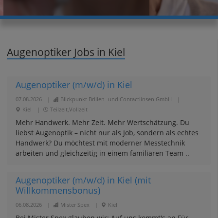
Augenoptiker Jobs in Kiel
Augenoptiker (m/w/d) in Kiel
07.08.2026
|
Blickpunkt Brillen- und Contactlinsen GmbH
|
Kiel
|
Teilzeit,Vollzeit
Mehr Handwerk. Mehr Zeit. Mehr Wertschätzung. Du
liebst Augenoptik – nicht nur als Job, sondern als echtes
Handwerk? Du möchtest mit moderner Messtechnik
arbeiten und gleichzeitig in einem familiären Team ..
Augenoptiker (m/w/d) in Kiel (mit
Willkommensbonus)
06.08.2026
|
Mister Spex
|
Kiel
Bei Mister Spex glauben wir: Auf uns kommt's an.Für