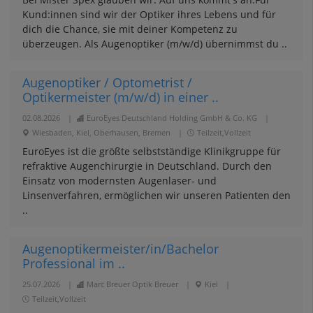
Kund:innen sind wir der Optiker ihres Lebens und für
dich die Chance, sie mit deiner Kompetenz zu
überzeugen. Als Augenoptiker (m/w/d) übernimmst du ..
Augenoptiker / Optometrist /
Optikermeister (m/w/d) in einer ..
02.08.2026
|
EuroEyes Deutschland Holding GmbH & Co. KG
|
Wiesbaden, Kiel, Oberhausen, Bremen
|
Teilzeit,Vollzeit
EuroEyes ist die größte selbstständige Klinikgruppe für
refraktive Augenchirurgie in Deutschland. Durch den
Einsatz von modernsten Augenlaser- und
Linsenverfahren, ermöglichen wir unseren Patienten den
..
Augenoptikermeister/in/Bachelor
Professional im ..
25.07.2026
|
Marc Breuer Optik Breuer
|
Kiel
|
Teilzeit,Vollzeit