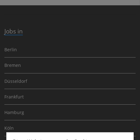
Jobs in
Berlin
Bremen
Düsseldorf
Frankfurt
Hamburg
Köln