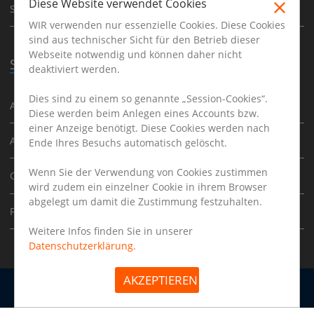
Diese Website verwendet Cookies
Stuttgart
WIR verwenden nur essenzielle Cookies. Diese Cookies
sind aus technischer Sicht für den Betrieb dieser
Webseite notwendig und können daher nicht
Stellenangebote
deaktiviert werden.
Dies sind zu einem so genannte „Session-Cookies“.
Ausbildung
Diese werden beim Anlegen eines Accounts bzw.
einer Anzeige benötigt. Diese Cookies werden nach
Augenoptikermeister
Ende Ihres Besuchs automatisch gelöscht.
Wenn Sie der Verwendung von Cookies zustimmen
Optometrist
wird zudem ein einzelner Cookie in ihrem Browser
abgelegt um damit die Zustimmung festzuhalten.
Filialleiter
Weitere Infos finden Sie in unserer
Datenschutzerklärung.
AKZEPTIEREN
Arbeitgeber
Impressum
Datenschutz
Copyright © 2026 | www.augenoptikerjob.de