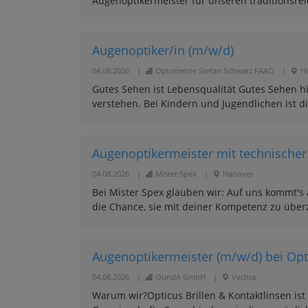
Augenoptikermeister für unseren traditionsrei
Augenoptiker/in (m/w/d)
04.08.2026
|
Optometrie Stefan Schwarz FAAO
|
H
Gutes Sehen ist Lebensqualität Gutes Sehen hi
verstehen. Bei Kindern und Jugendlichen ist di
Augenoptikermeister mit technischer 
04.08.2026
|
Mister Spex
|
Hanover
Bei Mister Spex glauben wir: Auf uns kommt's 
die Chance, sie mit deiner Kompetenz zu über
Augenoptikermeister (m/w/d) bei Optic
04.08.2026
|
OundA GmbH
|
Vechta
Warum wir?Opticus Brillen & Kontaktlinsen ist