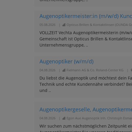
Augenoptikermeister:in (m/w/d) Kund
05.08.2026
|
Opticus Brillen & Kontaktlinsen (OUNDA 
VOLLZEIT Vechta Augenoptikermeisterin (m/w/d
Gemeinschaft ist Opticus Brillen & Kontaktlins
Unternehmensgruppe, ..
Augenoptiker (w/m/d)
04.08.2026
|
Fielmann AG & Co. Roland-Center KG
|
Du liebst die Augenoptik und möchtest dein F
Technik und echte Kundennähe verbindet? Be
und ..
Augenoptikergeselle, Augenoptikerme
04.08.2026
|
Egon Aue Augenoptik Inh. Christoph Esma
Wir suchen zum nächstmöglichen Zeitpunkt ein