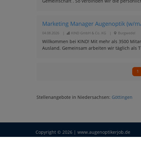
Gemeinschaft . So verbinden wir die persönli
Marketing Manager Augenoptik (w/m
04.08.2026
|
KIND GmbH & Co. KG
|
Burgwedel
Willkommen bei KIND! Mit mehr als 3500 Mitar
Ausland. Gemeinsam arbeiten wir täglich als T
1
Stellenangebote in Niedersachsen:
Göttingen
Copyright © 2026 | www.augenoptikerjob.de