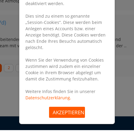
che Atmosphäre eines Fachgeschäfts mit dem Rückhalt ..
deaktiviert werden.
Dies sind zu einem so genannte
/d)
„Session-Cookies“. Diese werden beim
Anlegen eines Accounts bzw. einer
Anzeige benötigt. Diese Cookies werden
beitenden betreiben wir rund 750 Fachgeschäfte im In- und
nach Ende Ihres Besuchs automatisch
eam mit viel Freude, Dynamik und Engagement. Als eines der ..
gelöscht.
Wenn Sie der Verwendung von Cookies
zustimmen wird zudem ein einzelner
2
3
4
5
Cookie in ihrem Browser abgelegt um
damit die Zustimmung festzuhalten.
Weitere Infos finden Sie in unserer
Datenschutzerklärung.
AKZEPTIEREN