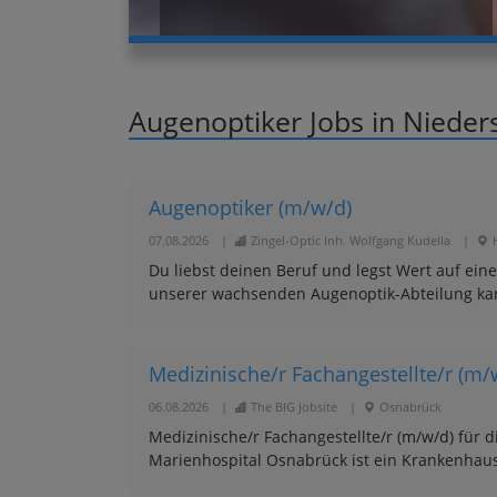
Augenoptiker Jobs in Niede
Augenoptiker (m/w/d)
07.08.2026
|
Zingel-Optic Inh. Wolfgang Kudella
|
Du liebst deinen Beruf und legst Wert auf eine
unserer wachsenden Augenoptik-Abteilung kann
Medizinische/r Fachangestellte/r (m/w/
06.08.2026
|
The BIG Jobsite
|
Osnabrück
Medizinische/r Fachangestellte/r (m/w/d) für
Marienhospital Osnabrück ist ein Krankenhaus