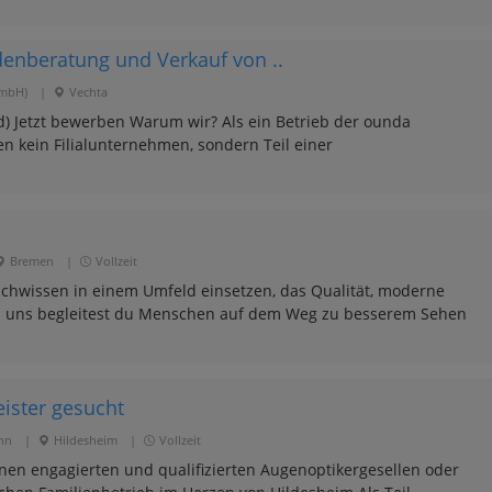
enberatung und Verkauf von ..
GmbH)
|
Vechta
) Jetzt bewerben Warum wir? Als ein Betrieb der ounda
en kein Filialunternehmen, sondern Teil einer
Bremen
|
Vollzeit
achwissen in einem Umfeld einsetzen, das Qualität, moderne
i uns begleitest du Menschen auf dem Weg zu besserem Sehen
ister gesucht
nn
|
Hildesheim
|
Vollzeit
en engagierten und qualifizierten Augenoptikergesellen oder