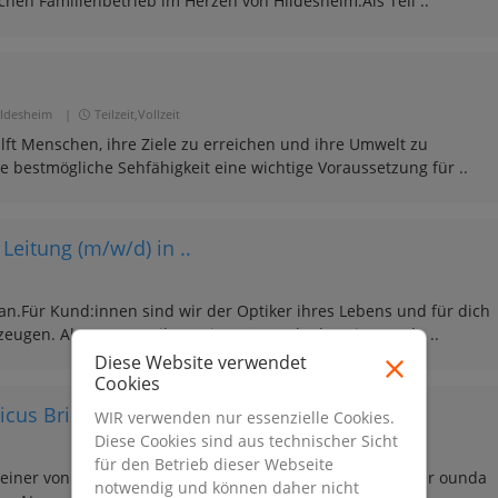
chen Familienbetrieb im Herzen von Hildesheim.Als Teil ..
ildesheim
|
Teilzeit,Vollzeit
lft Menschen, ihre Ziele zu erreichen und ihre Umwelt zu
e bestmögliche Sehfähigkeit eine wichtige Voraussetzung für ..
Leitung (m/w/d) in ..
an.Für Kund:innen sind wir der Optiker ihres Lebens und für dich
zeugen. Als Augenoptikermeister (m/w/d) übernimmst du ..
Diese Website verwendet
Cookies
us Brillen & ..
WIR verwenden nur essenzielle Cookies.
Diese Cookies sind aus technischer Sicht
für den Betrieb dieser Webseite
 einer von über 100 eigenständigen Betrieben und Teil der ounda
notwendig und können daher nicht